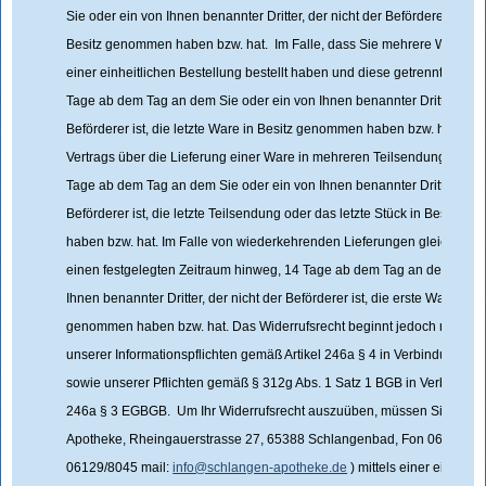
Sie oder ein von Ihnen benannter Dritter, der nicht der Beförderer ist, d
Besitz genommen haben bzw. hat. Im Falle, dass Sie mehrere Waren
einer einheitlichen Bestellung bestellt haben und diese getrennt gelief
Tage ab dem Tag an dem Sie oder ein von Ihnen benannter Dritter, der 
Beförderer ist, die letzte Ware in Besitz genommen haben bzw. hat. Im F
Vertrags über die Lieferung einer Ware in mehreren Teilsendungen ode
Tage ab dem Tag an dem Sie oder ein von Ihnen benannter Dritter, der 
Beförderer ist, die letzte Teilsendung oder das letzte Stück in Besitz 
haben bzw. hat. Im Falle von wiederkehrenden Lieferungen gleichartig
einen festgelegten Zeitraum hinweg, 14 Tage ab dem Tag an dem Sie o
Ihnen benannter Dritter, der nicht der Beförderer ist, die erste Ware in B
genommen haben bzw. hat. Das Widerrufsrecht beginnt jedoch nicht vor
unserer Informationspflichten gemäß Artikel 246a § 4 in Verbindung m
sowie unserer Pflichten gemäß § 312g Abs. 1 Satz 1 BGB in Verbindung 
246a § 3 EGBGB. Um Ihr Widerrufsrecht auszuüben, müssen Sie uns 
Apotheke, Rheingauerstrasse 27, 65388 Schlangenbad, Fon 06129/88
06129/8045 mail:
info@schlangen-apotheke.de
) mittels einer eindeut