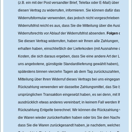
(z.B. ein mit der Post versandter Brief, Telefax oder E-Mail) über Ihren E
diesen Vertrag zu widerrufen, informieren. Sie können dafür das beigef
Widerrufsformular verwenden, das jedoch nicht vorgeschrieben ist. Zu
Widerrufsfrist reicht es aus, dass Sie die Mitteilung über die Ausübung 
Widerrufsrechts vor Ablauf der Widerrufsfrist absenden.
Folgen des Wid
Sie diesen Vertrag widerrufen, haben wir Ihnen alle Zahlungen, die wir
erhalten haben, einschließlich der Lieferkosten (mit Ausnahme der zusä
Kosten, die sich daraus ergeben, dass Sie eine andere Art der Lieferun
uns angebotene, günstigste Standardlieferung gewählt haben), unverz
spätestens binnen vierzehn Tagen ab dem Tag zurückzuzahlen, an dem
Mitteilung über Ihren Widerruf dieses Vertrags bei uns eingegangen ist.
Rückzahlung verwenden wir dasselbe Zahlungsmittel, das Sie bei der
ursprünglichen Transaktion eingesetzt haben, es sei denn, mit Ihnen w
ausdrücklich etwas anderes vereinbart; in keinem Fall werden Ihnen w
Rückzahlung Entgelte berechnet. Wir können die Rückzahlung verweige
die Waren wieder zurückerhalten haben oder bis Sie den Nachweis erb
dass Sie die Waren zurückgesandt haben, je nachdem, welches der fr