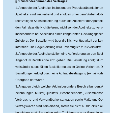
§ 3 Zustandekommen des Vertrages:
1. Angebote der Apotheke, insbesondere Produktpräsentationen auf de
Apotheke, sind freibleibend und erfolgen unter dem Vorbehalt der richt
rechtzeitigen Selbstbelieferung durch die Zulieferer der Apotheke. Dies g
den Fall, dass die Nichtlieferung nicht von der Apotheke zu vertreten ist
insbesondere bei Abschluss eines kongruenten Deckungsgeschäftes m
Zulieferer. Der Besteller wird über die Nichtverfügbarkeit der Leistung 
informiert. Die Gegenleistung wird unverzüglich zurückerstattet.
2. Angebote der Apotheke stellen eine Aufforderung an den Besteller dar
Angebot im Rechtssinne abzugeben. Die Bestellung erfolgt durch Über
vollständig ausgefüllten Bestellformulars im Online-Verfahren. Die An
Bestellungen erfolgt durch eine Auftragsbestätigung (e-mail) oder späte
Übergabe der Waren.
3. Angaben gleich welcher Art, insbesondere Beschreibungen, Abbildu
Zeichnungen, Muster, Qualitäts-, Beschaffenheits-, Zusammensetzungs-
Verbrauchs- und Verwendbarkeitsangaben sowie Maße und Gewichte 
Vertragswaren sind freibleibend, sofern sie nicht ausdrücklich als verbi
bezeichnet sind. Sie stellen keine Zusicherung oder Garantie, welcher 