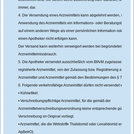
immer, dar.
4. Die Versendung eines Arzneimittels kann abgelehnt werden, wenn z
Anwendung des Arzneimittels ein Informations- oder Beratungsbedarf b
auf einem anderen Wege als einer persönlichen Information oder Bera
einen Apotheker nicht erfolgen kann.
Der Versand kann weiterhin verweigert werden bei begründetem Verda
Arzneimittelmissbrauch.
5. Die Apotheke versendet ausschließlich vom BfArM zugelassene Arzne
registrierte Arzneimittel, von der Zulassung bzw. Registrierung ausg
Arzneimittel und Arzneimittel gemäß den Bestimmungen des § 73 Abs.
6. Folgende verkehrsfähige Arzneimittel dürfen nicht versendet werden:
• Kühlartikel.
• Verschreibungspflichtige Arzneimittel, für die gemäß der
Arzneimittelverschreibungsverordnung keine entsprechende gültige ärz
Verschreibung im Original vorliegt.
• Arzneimittel, die die Wirkstoffe Thalidomid oder Lenalidomid enthalten
ApBetrO).