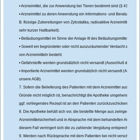
• Arzneimittel, die zur Anwendung bei Tieren bestimmt sind (§ 43 Abs. 
• Arzneimittel zu deren Anwendung ein Informations- und Beratungsbeda
B. flüssige Zubereitungen von Zytostatika, radioaktive Arzneimittel, Arzne
sehr kurzer Haltbarkeit).
• Betäubungsmittel im Sinne der Anlage III des Betäubungsmittelgesetz
• Soweit ein begründeter oder nicht auszuräumender Verdacht auf ein
von Arzneimitteln besteht.
• Gefahrstoffe werden grundsätzlich nicht versandt (Ausschluß durch u
• Importierte Arzneimittel werden grundsätzlich nicht versandt (Ausschl
unsere AGB).
7. Sofern die Belieferung des Patienten mit dem Arzneimittel aus einem 
Gründe nicht möglich ist, benachrichtigt die Apotheke umgehend den Pa
ggf. vorliegendes Rezept ist an den Patienten zurückzuschicken.
8. Die Apotheke behält sich vor, die bestellte Menge aus zwingenden 
Arzneimittelsicherheit und in Absprache mit dem behandelten Arzt zu ve
diesem Fall verringert sich die zu zahlende Vergütung entsprechend.
9. Werden nach Rücksprache mit dem Patienten bei nicht verschreibung