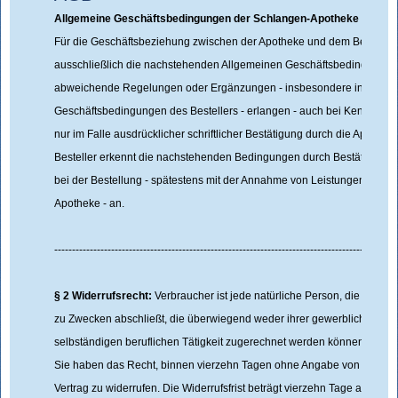
Allgemeine Geschäftsbedingungen der Schlangen-Apotheke
§ 1 Ei
Für die Geschäftsbeziehung zwischen der Apotheke und dem Besteller 
ausschließlich die nachstehenden Allgemeinen Geschäftsbedingungen
abweichende Regelungen oder Ergänzungen - insbesondere in Allge
Geschäftsbedingungen des Bestellers - erlangen - auch bei Kenntnis d
nur im Falle ausdrücklicher schriftlicher Bestätigung durch die Apothek
Besteller erkennt die nachstehenden Bedingungen durch Bestätigung 
bei der Bestellung - spätestens mit der Annahme von Leistungen und 
Apotheke - an.
------------------------------------------------------------------------------------------------
§ 2 Widerrufsrecht:
Verbraucher ist jede natürliche Person, die ein Re
zu Zwecken abschließt, die überwiegend weder ihrer gewerblichen noc
selbständigen beruflichen Tätigkeit zugerechnet werden können.
Wider
Sie haben das Recht, binnen vierzehn Tagen ohne Angabe von Gründ
Vertrag zu widerrufen. Die Widerrufsfrist beträgt vierzehn Tage ab dem