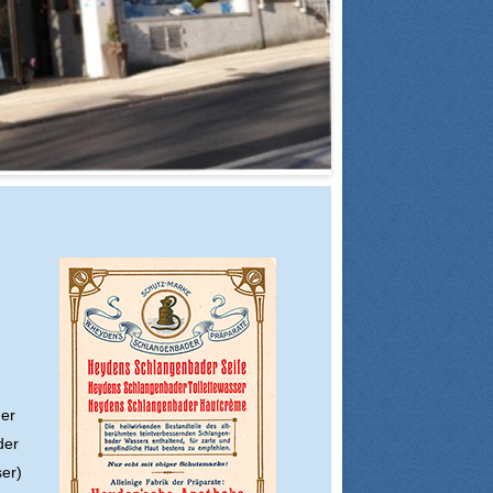
 er
der
ser)